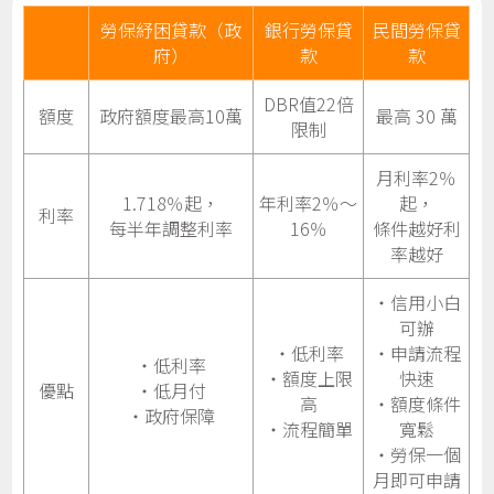
勞保紓困貸款（政
銀行勞保貸
民間勞保貸
府）
款
款
DBR值22倍
額度
政府額度最高10萬
最高 30 萬
限制
月利率2％
1.718％起，
年利率2％～
起，
利率
每半年調整利率
16％
條件越好利
率越好
・信用小白
可辦
・低利率
・申請流程
・低利率
・額度上限
快速
優點
・低月付
高
・額度條件
・政府保障
・流程簡單
寬鬆
・勞保一個
月即可申請