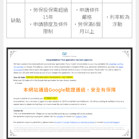
・勞保投保需超過
・申請條件
15年
嚴格
・利率較為
缺點
・申請額度及條件
・勞保滿6個
浮動
限制
月以上